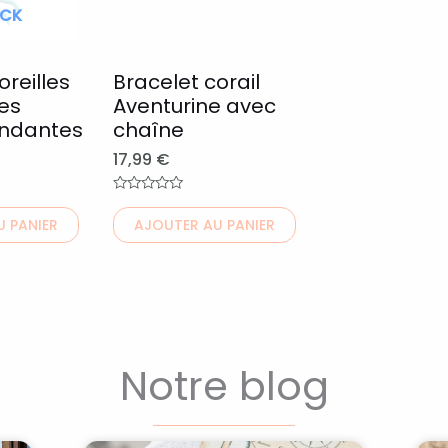
CK
Les
options
peuvent
oreilles
Bracelet corail
tes
Aventurine avec
être
endantes
chaîne
choisies
17,99
€
sur
la
Note
0
page
 PANIER
AJOUTER AU PANIER
sur
5
du
produit
Notre blog