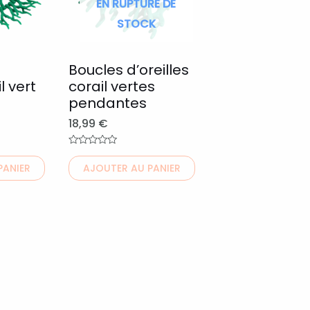
EN RUPTURE DE
variations.
STOCK
Les
options
peuvent
Boucles d’oreilles
l vert
corail vertes
être
pendantes
choisies
18,99
€
sur
la
Note
0
page
PANIER
AJOUTER AU PANIER
sur
5
du
produit