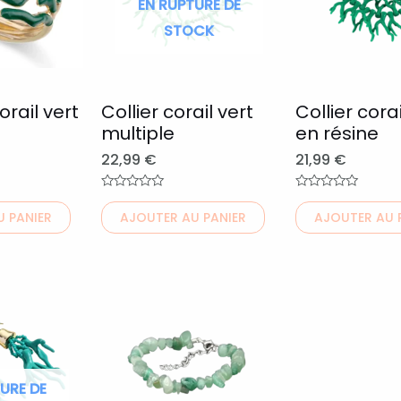
EN RUPTURE DE
variations.
variations.
STOCK
Les
Les
options
options
peuvent
peuvent
orail vert
Collier corail vert
Collier corai
être
être
multiple
en résine
choisies
choisies
22,99
€
21,99
€
sur
sur
la
la
Note
Note
0
0
page
page
 PANIER
AJOUTER AU PANIER
AJOUTER AU 
sur
sur
5
5
du
du
produit
produit
Ce
produit
a
plusieurs
URE DE
variations.