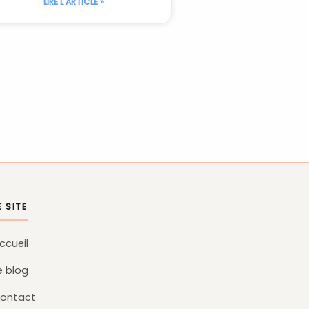
LIRE L'ARTICLE »
E SITE
ccueil
e blog
ontact