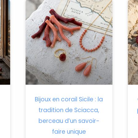
Bijoux en corail Sicile : la
tradition de Sciacca,
berceau d’un savoir-
faire unique