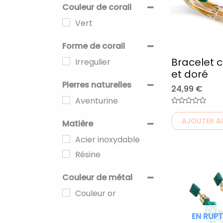
variations.
Couleur de corail
Les
Vert
options
Forme de corail
peuvent
Bracelet c
Irregulier
être
et doré
choisies
Pierres naturelles
24,99
€
sur
Aventurine
la
Note
0
page
AJOUTER AU
Matière
sur
5
du
Acier inoxydable
produit
Résine
Ce
produit
Couleur de métal
a
Couleur or
plusieurs
EN RUPT
variations.