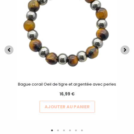
plusieurs
variations.
Les
options
peuvent
être
choisies
sur
la
page
Bague corail Oeil de tigre et argentée avec perles
du
16,99
€
produit
AJOUTER AU PANIER