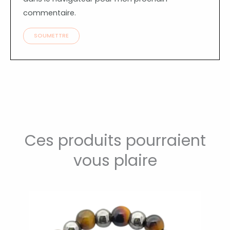
commentaire.
Ces produits pourraient
vous plaire
Ce
produit
a