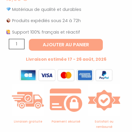
Matériaux de qualité et durables
Produits expédiés sous 24 à 72h
Support 100% français et réactif
quantité
AJOUTER AU PANIER
de
Bague
Livraison estimée 17 - 26 août, 2026
corail
rouge
et
argentée
avec
perles
Livraison gratuite
Paiement sécurisé
Satisfait ou
remboursé