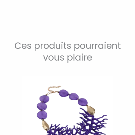
Ces produits pourraient
vous plaire
Ce
produit
a
plusieurs
variations.
Les
options