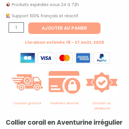
Produits expédiés sous 24 à 72h
Support 100% français et réactif
quantité
AJOUTER AU PANIER
de
Collier
Livraison estimée 18 - 27 août, 2026
corail
aventurine
Livraison gratuite
Paiement sécurisé
Satisfait ou
remboursé
Collier corail en Aventurine irrégulier