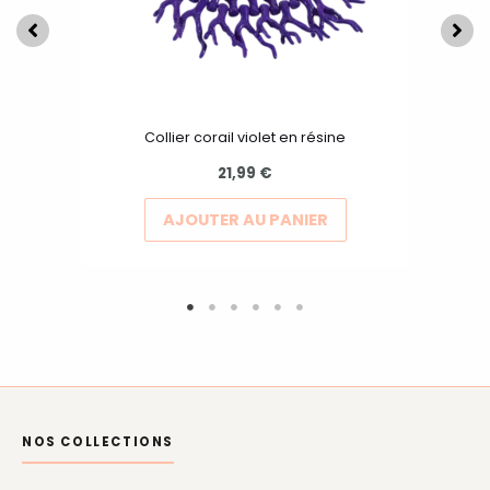
peuvent
être
choisies
sur
la
Collier corail violet en résine
page
21,99
€
du
produit
AJOUTER AU PANIER
NOS COLLECTIONS