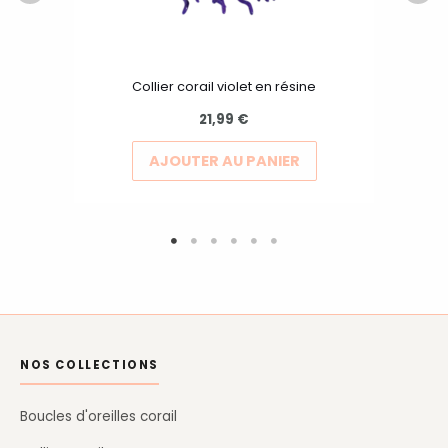
choisies
sur
la
Collier corail violet en résine
page
21,99
€
du
produit
AJOUTER AU PANIER
NOS COLLECTIONS
Boucles d'oreilles corail