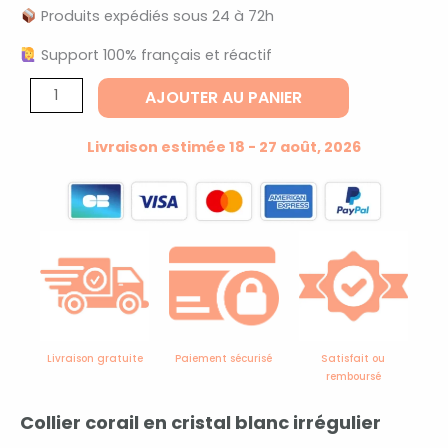
Produits expédiés sous 24 à 72h
Support 100% français et réactif
quantité
AJOUTER AU PANIER
de
Collier
Livraison estimée 18 - 27 août, 2026
corail
crystal
Livraison gratuite
Paiement sécurisé
Satisfait ou
remboursé
Collier corail en cristal blanc irrégulier